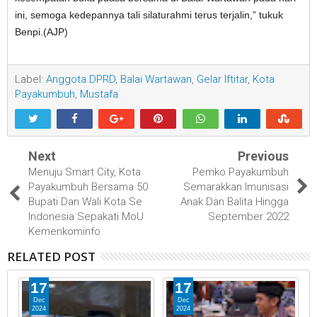
ini, semoga kedepannya tali silaturahmi terus terjalin,” tukuk
Benpi.(AJP)
Label:
Anggota DPRD
,
Balai Wartawan
,
Gelar Iftitar
,
Kota
Payakumbuh
,
Mustafa
Next
Previous
Menuju Smart City, Kota
Pemko Payakumbuh
Payakumbuh Bersama 50
Semarakkan Imunisasi
Bupati Dan Wali Kota Se
Anak Dan Balita Hingga
Indonesia Sepakati MoU
September 2022
Kemenkominfo
RELATED POST
17
17
Dec
Dec
2024
2024