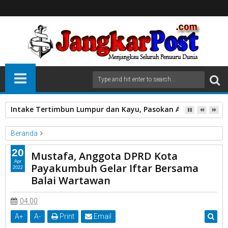
Intake Tertimbun Lumpur dan Kayu, Pasokan Air Bersih di 
Beranda
Anggota DPRD
Balai Wartawan
Gelar Iftitar
20
Mustafa, Anggota DPRD Kota
Kota Payakumbuh
Mustafa
Apr
Payakumbuh Gelar Iftar Bersama
2022
Mustafa, Anggota DPRD Kota Payakumbuh Gelar Iftar Bersama
Balai Wartawan
Balai Wartawan
04.00
A
+
A
-
Print
Email