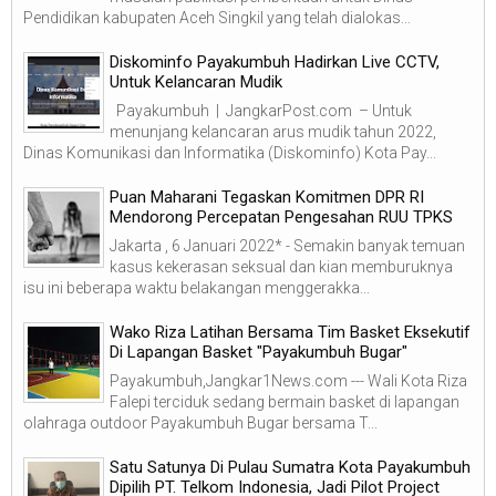
Pendidikan kabupaten Aceh Singkil yang telah dialokas...
Diskominfo Payakumbuh Hadirkan Live CCTV,
Untuk Kelancaran Mudik
Payakumbuh | JangkarPost.com – Untuk
menunjang kelancaran arus mudik tahun 2022,
Dinas Komunikasi dan Informatika (Diskominfo) Kota Pay...
Puan Maharani Tegaskan Komitmen DPR RI
Mendorong Percepatan Pengesahan RUU TPKS
Jakarta , 6 Januari 2022* - Semakin banyak temuan
kasus kekerasan seksual dan kian memburuknya
isu ini beberapa waktu belakangan menggerakka...
Wako Riza Latihan Bersama Tim Basket Eksekutif
Di Lapangan Basket "Payakumbuh Bugar"
Payakumbuh,Jangkar1News.com --- Wali Kota Riza
Falepi terciduk sedang bermain basket di lapangan
olahraga outdoor Payakumbuh Bugar bersama T...
Satu Satunya Di Pulau Sumatra Kota Payakumbuh
Dipilih PT. Telkom Indonesia, Jadi Pilot Project