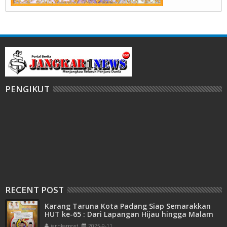
PENGIKUT
RECENT POST
Karang Taruna Kota Padang Siap Semarakkan
HUT ke-65 : Dari Lapangan Hijau hingga Malam
Kebersamaan
jangkarpost
2025-9-11