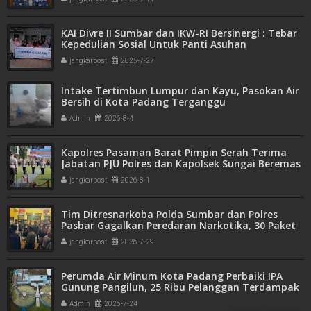
KAI Divre II Sumbar dan IKW-RI Bersinergi : Tebar
Kepedulian Sosial Untuk Panti Asuhan
jangkarpost
2025-7-27
Intake Tertimbun Lumpur dan Kayu, Pasokan Air
Bersih di Kota Padang Terganggu
Admin
2026-8-4
Kapolres Pasaman Barat Pimpin Serah Terima
Jabatan PJU Polres dan Kapolsek Sungai Beremas
jangkarpost
2026-8-1
Tim Ditresnarkoba Polda Sumbar dan Polres
Pasbar Gagalkan Peredaran Narkotika, 30 Paket
Ganja Kering Siap Edar Disita
jangkarpost
2026-7-29
Perumda Air Minum Kota Padang Perbaiki IPA
Gunung Pangilun, 25 Ribu Pelanggan Terdampak
Penyesuaian
Admin
2026-7-24