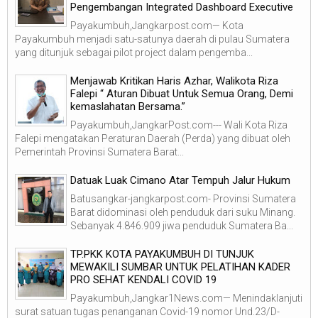
Pengembangan Integrated Dashboard Executive
Payakumbuh,Jangkarpost.com— Kota
Payakumbuh menjadi satu-satunya daerah di pulau Sumatera
yang ditunjuk sebagai pilot project dalam pengemba...
Menjawab Kritikan Haris Azhar, Walikota Riza
Falepi “ Aturan Dibuat Untuk Semua Orang, Demi
kemaslahatan Bersama.”
Payakumbuh,JangkarPost.com--- Wali Kota Riza
Falepi mengatakan Peraturan Daerah (Perda) yang dibuat oleh
Pemerintah Provinsi Sumatera Barat...
Datuak Luak Cimano Atar Tempuh Jalur Hukum
Batusangkar-jangkarpost.com- Provinsi Sumatera
Barat didominasi oleh penduduk dari suku Minang.
Sebanyak 4.846.909 jiwa penduduk Sumatera Ba...
TP.PKK KOTA PAYAKUMBUH DI TUNJUK
MEWAKILI SUMBAR UNTUK PELATIHAN KADER
PRO SEHAT KENDALI COVID 19
Payakumbuh,Jangkar1News.com— Menindaklanjuti
surat satuan tugas penanganan Covid-19 nomor Und.23/D-