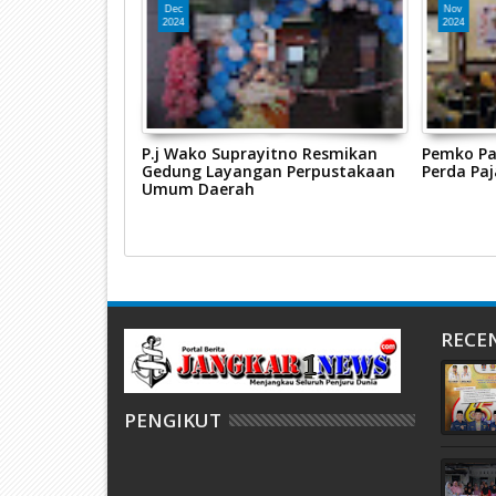
Dec
Nov
2024
2024
 Terbaik 1
P.j Wako Suprayitno Resmikan
Pemko Pa
ayanan Publik
Gedung Layangan Perpustakaan
Perda Pa
RI
Umum Daerah
RECE
PENGIKUT