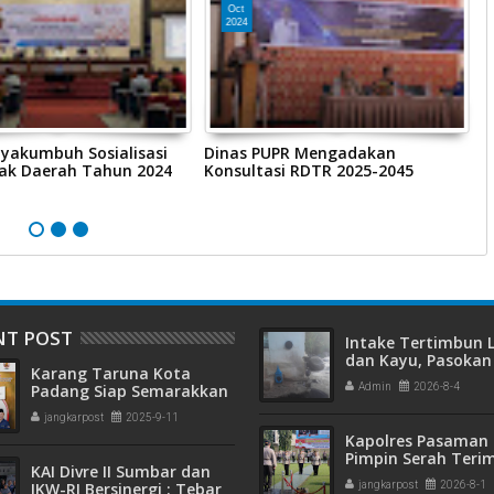
Oct
2024
yakumbuh Sosialisasi
Dinas PUPR Mengadakan
P
jak Daerah Tahun 2024
Konsultasi RDTR 2025-2045
M
P
K
NT POST
Intake Tertimbun
dan Kayu, Pasokan 
Karang Taruna Kota
Bersih di Kota Pad
Padang Siap Semarakkan
Admin
2026-8-4
Terganggu
HUT ke-65 : Dari
jangkarpost
2025-9-11
Lapangan Hijau hingga
Kapolres Pasaman 
Malam Kebersamaan
Pimpin Serah Teri
KAI Divre II Sumbar dan
Jabatan PJU Polres
IKW-RI Bersinergi : Tebar
jangkarpost
2026-8-1
Kapolsek Sungai B