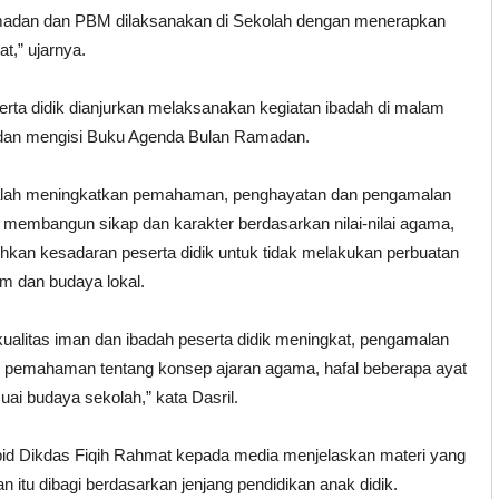
madan dan PBM dilaksanakan di Sekolah dengan menerapkan
t,” ujarnya.
serta didik dianjurkan melaksanakan kegiatan ibadah di malam
 dan mengisi Buku Agenda Bulan Ramadan.
alah meningkatkan pemahaman, penghayatan dan pengamalan
, membangun sikap dan karakter berdasarkan nilai-nilai agama,
kan kesadaran peserta didik untuk tidak melakukan perbuatan
um dan budaya lokal.
kualitas iman dan ibadah peserta didik meningkat, pengamalan
 pemahaman tentang konsep ajaran agama, hafal beberapa ayat
esuai budaya sekolah,” kata Dasril.
abid Dikdas Fiqih Rahmat kepada media menjelaskan materi yang
itu dibagi berdasarkan jenjang pendidikan anak didik.