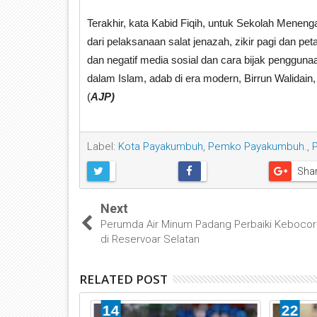
Terakhir, kata Kabid Fiqih, untuk Sekolah Mene
dari pelaksanaan salat jenazah, zikir pagi dan p
dan negatif media sosial dan cara bijak pengguna
dalam Islam, adab di era modern, Birrun Walidain,
(
AJP)
Label:
Kota Payakumbuh
,
Pemko Payakumbuh.
,
Sha
Next
Perumda Air Minum Padang Perbaiki Kebocor
di Reservoar Selatan
RELATED POST
14
22