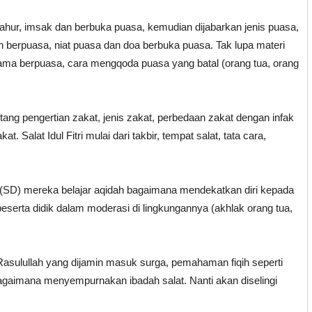
ahur, imsak dan berbuka puasa, kemudian dijabarkan jenis puasa,
h berpuasa, niat puasa dan doa berbuka puasa. Tak lupa materi
elama berpuasa, cara mengqoda puasa yang batal (orang tua, orang
ang pengertian zakat, jenis zakat, perbedaan zakat dengan infak
Salat Idul Fitri mulai dari takbir, tempat salat, tata cara,
r (SD) mereka belajar aqidah bagaimana mendekatkan diri kepada
 peserta didik dalam moderasi di lingkungannya (akhlak orang tua,
Rasulullah yang dijamin masuk surga, pemahaman fiqih seperti
bagaimana menyempurnakan ibadah salat. Nanti akan diselingi