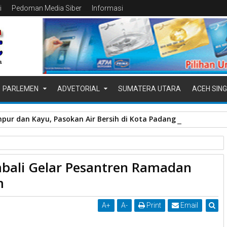
i
Pedoman Media Siber
Informasi
PARLEMEN
ADVETORIAL
SUMATERA UTARA
ACEH SING
pur dan Kayu, Pasokan Air Bersih di Kota Padang Terganggu
tren Ramadan
ali Gelar Pesantren Ramadan
an Setelah 2 Tahun Vakum
m
A
+
A
-
Print
Email