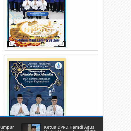
24
23
Jul
Jul
2026
2026
erumda Air Minum Kota Padang
Kapolda Sumbar Hadiri Hari 
erbaiki IPA Gunung Pangilun, 25
TNI Angkatan Udara ke-79,
ibu Pelanggan Terdampak
Perkuat Sinergitas Lintas Ins
enyesuaian
 Lumpur
Ketua DPRD Hamdi Agus