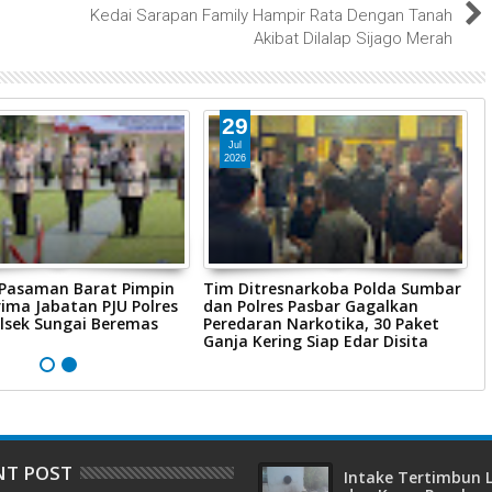
Kedai Sarapan Family Hampir Rata Dengan Tanah
s
Akibat Dilalap Sijago Merah
29
Jul
2026
 Pasaman Barat Pimpin
Tim Ditresnarkoba Polda Sumbar
P
ima Jabatan PJU Polres
dan Polres Pasbar Gagalkan
P
lsek Sungai Beremas
Peredaran Narkotika, 30 Paket
R
Ganja Kering Siap Edar Disita
P
NT POST
Intake Tertimbun