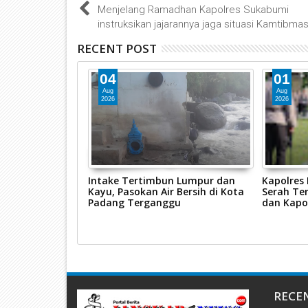
Menjelang Ramadhan Kapolres Sukabumi
instruksikan jajarannya jaga situasi Kamtibma
RECENT POST
04
01
Aug
Aug
2026
2026
ggalang 2026,
Intake Tertimbun Lumpur dan
Kapolres
s Pasaman Barat
Kayu, Pasokan Air Bersih di Kota
Serah Ter
sus Tindak
Padang Terganggu
dan Kapo
n
RECE