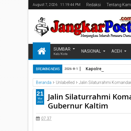
Redaksi
Tentang Kam
August 7, 2026
11:19:45 PM
SUMBAR
NASIONAL
ACEH
Kab/Kota
Kapolres Pasaman Bar
BREAKING NEWS
2026-8-1
Beranda
Unlabelled
Jalin Silaturrahmi Komanda
21
Jalin Silaturrahmi K
Mar
Gubernur Kaltim
2022
07.37