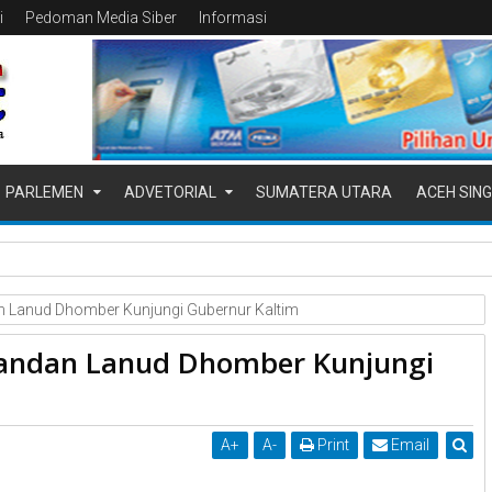
i
Pedoman Media Siber
Informasi
PARLEMEN
ADVETORIAL
SUMATERA UTARA
ACEH SING
at Pimpin Serah Terima Jabatan PJU Polres dan Kapolsek Sung
n Lanud Dhomber Kunjungi Gubernur Kaltim
omandan Lanud Dhomber Kunjungi
A
+
A
-
Print
Email