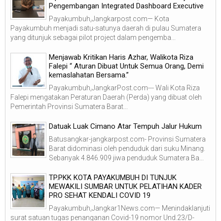
Pengembangan Integrated Dashboard Executive
Payakumbuh,Jangkarpost.com— Kota
Payakumbuh menjadi satu-satunya daerah di pulau Sumatera
yang ditunjuk sebagai pilot project dalam pengemba...
Menjawab Kritikan Haris Azhar, Walikota Riza
Falepi “ Aturan Dibuat Untuk Semua Orang, Demi
kemaslahatan Bersama.”
Payakumbuh,JangkarPost.com--- Wali Kota Riza
Falepi mengatakan Peraturan Daerah (Perda) yang dibuat oleh
Pemerintah Provinsi Sumatera Barat...
Datuak Luak Cimano Atar Tempuh Jalur Hukum
Batusangkar-jangkarpost.com- Provinsi Sumatera
Barat didominasi oleh penduduk dari suku Minang.
Sebanyak 4.846.909 jiwa penduduk Sumatera Ba...
TP.PKK KOTA PAYAKUMBUH DI TUNJUK
MEWAKILI SUMBAR UNTUK PELATIHAN KADER
PRO SEHAT KENDALI COVID 19
Payakumbuh,Jangkar1News.com— Menindaklanjuti
surat satuan tugas penanganan Covid-19 nomor Und.23/D-