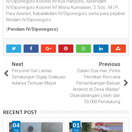
IV/Diponegoro Kolonel Inf Kus Hariyono, Asrendam
IV/Diponegoro Kolonel Inf Wisnu Kurniawan, S.Sos., M.I.P.,
Para Asisten, Kabalakdam IV/Diponegoro serta para pejabat
Rindam IV/Diponegoro.
(
Pendam IV/Diponegoro)
Next
Previous
Personel Sat Lantas
Dalam Dua Hari, Petisi
Simalungun Sigap Evakuasi
“Hentikan Rencana
Adanya Temuan Mayat
Pertambangan Batuan
Andesit di Desa Wadas”
Ditandatangani Lebih dari
33.000 Pendukung
RECENT POST
04
01
Aug
Aug