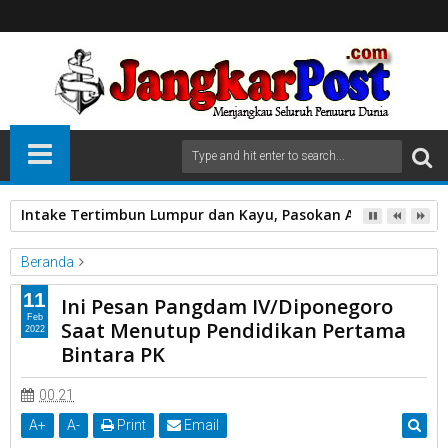
Intake Tertimbun Lumpur dan Kayu, Pasokan Air Bersih di 
Beranda
Unlabelled
11
Ini Pesan Pangdam IV/Diponegoro
Ini Pesan Pangdam IV/Diponegoro Saat Menutup Pendidikan
Feb
Saat Menutup Pendidikan Pertama
2022
Pertama Bintara PK
Bintara PK
00.21
A
+
A
-
Print
Email