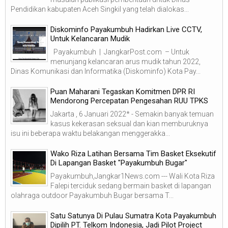
Pendidikan kabupaten Aceh Singkil yang telah dialokas...
Diskominfo Payakumbuh Hadirkan Live CCTV,
Untuk Kelancaran Mudik
Payakumbuh | JangkarPost.com – Untuk
menunjang kelancaran arus mudik tahun 2022,
Dinas Komunikasi dan Informatika (Diskominfo) Kota Pay...
Puan Maharani Tegaskan Komitmen DPR RI
Mendorong Percepatan Pengesahan RUU TPKS
Jakarta , 6 Januari 2022* - Semakin banyak temuan
kasus kekerasan seksual dan kian memburuknya
isu ini beberapa waktu belakangan menggerakka...
Wako Riza Latihan Bersama Tim Basket Eksekutif
Di Lapangan Basket "Payakumbuh Bugar"
Payakumbuh,Jangkar1News.com --- Wali Kota Riza
Falepi terciduk sedang bermain basket di lapangan
olahraga outdoor Payakumbuh Bugar bersama T...
Satu Satunya Di Pulau Sumatra Kota Payakumbuh
Dipilih PT. Telkom Indonesia, Jadi Pilot Project