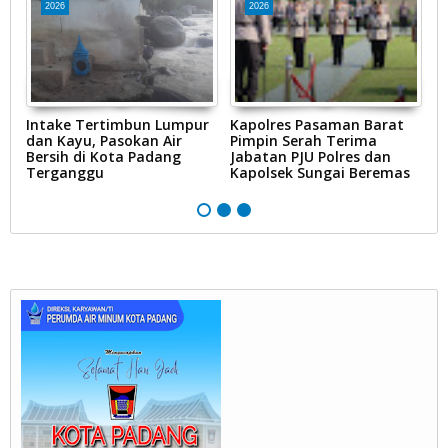
2026
2026
Intake Tertimbun Lumpur
Kapolres Pasaman Barat
T
dan Kayu, Pasokan Air
Pimpin Serah Terima
S
Bersih di Kota Padang
Jabatan PJU Polres dan
G
na
Terganggu
Kapolsek Sungai Beremas
N
Ke