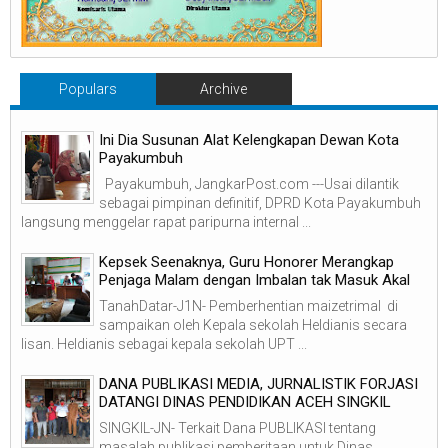
Populars
Archive
Ini Dia Susunan Alat Kelengkapan Dewan Kota
Payakumbuh
Payakumbuh, JangkarPost.com ---Usai dilantik
sebagai pimpinan definitif, DPRD Kota Payakumbuh
langsung menggelar rapat paripurna internal ...
Kepsek Seenaknya, Guru Honorer Merangkap
Penjaga Malam dengan Imbalan tak Masuk Akal
TanahDatar-J1N- Pemberhentian maizetrimal di
sampaikan oleh Kepala sekolah Heldianis secara
lisan. Heldianis sebagai kepala sekolah UPT ...
DANA PUBLIKASI MEDIA, JURNALISTIK FORJASI
DATANGI DINAS PENDIDIKAN ACEH SINGKIL
SINGKIL-JN- Terkait Dana PUBLIKASI tentang
masalah publikasi pemberitaan untuk Dinas