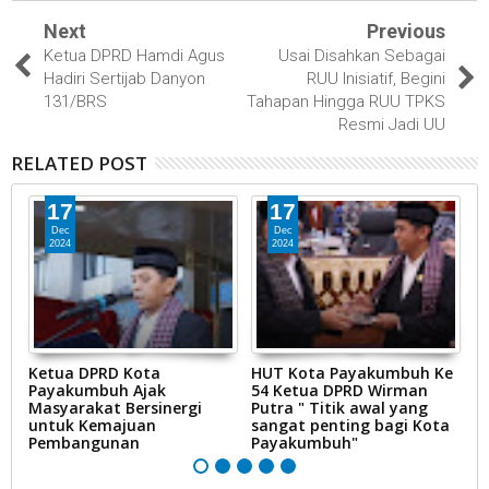
Next
Previous
Ketua DPRD Hamdi Agus
Usai Disahkan Sebagai
Hadiri Sertijab Danyon
RUU Inisiatif, Begini
131/BRS
Tahapan Hingga RUU TPKS
Resmi Jadi UU
RELATED POST
17
17
Dec
Dec
2024
2024
Ketua DPRD Kota
HUT Kota Payakumbuh Ke
K
Payakumbuh Ajak
54 Ketua DPRD Wirman
1
Masyarakat Bersinergi
Putra " Titik awal yang
P
untuk Kemajuan
sangat penting bagi Kota
Pembangunan
Payakumbuh"