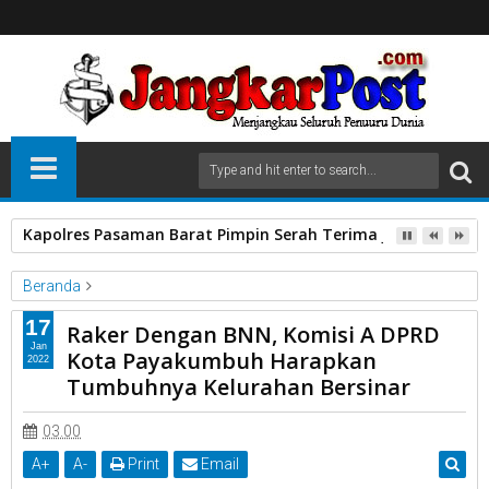
Kapolres Pasaman Barat Pimpin Serah Terima Jabatan PJU P
Beranda
BNN
Komisi A
Kota Payakumbuh
Raker
17
Raker Dengan BNN, Komisi A DPRD
Raker Dengan BNN, Komisi A DPRD Kota Payakumbuh Harapkan
Jan
Kota Payakumbuh Harapkan
2022
Tumbuhnya Kelurahan Bersinar
Tumbuhnya Kelurahan Bersinar
03.00
A
+
A
-
Print
Email