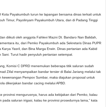
Kota Payakumbuh turun ke lapangan bersama dinas terkait untuk
mbuh Timur, Payolinyam Payakumbuh Utara, dan di Padang Tinggi
an diikuti oleh anggota Fahlevi Mazni Dt. Bandaro Nan Balidah,
Sementara itu, dari Pemko Payakumbuh ada Sekretaris Dinas PUPR
 Karya Yasril, dan Bina Marga Erwin. Dinas pertanian ada Kabid
h Sani. Turut hadir penyuluh pertanian setempat.
riang, Komisi C DPRD menemukan beberapa titik saluran sudah
ad Zifal menyampaikan bandar tersier di Balai Jariang melalui tak
wah kewenangan Pempov Sumbar, maka diajukan proposal untuk
ola dikerjakan bandar cacing melalui APBD.
 ke provinsi mengurusnya, harus ada kebijakan dari Pemko, kalau
pada saluran irigasi, kalau ke provinsi prosedurnya lama,” kata