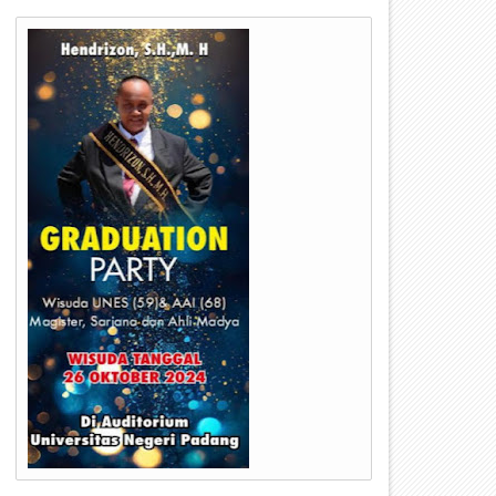
10
10
Oct
Oct
2022
2022
orprov 2023 Akan Dihelat, Komisi
Permasalahan Sampah di TP
 RDPU Bersama KONI Kota
Regional Payakumbuh Harus
ayakumbuh
Dientaskan, Komisi C Hearin