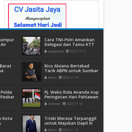
Bersama DLH dan PUPR
 Lumpur
Cara TNI-Polri Amankan
Air
Delegasi dan Tamu KTT
ang
G20 saat Beribadah
jangkarpost
2022-11-11
Barat
Rico Alviano Bertekad
ma
Tarik ABPN untuk Sumbar
 dan
dan Majukan Ekonomi
Admin
2022-11-10
eremas
 Polda
Pj. Wako Rida Ananda Irup
 Pasbar
Peringatan Hari Pahlawan
an
Unknown
2022-11-10
t Ganja
sita
m Kota
Triski Merasa Terpanggil
A
untuk Majukan Dapil III
5 Ribu
Agam dan Bukittinggi
Admin
2022-11-11