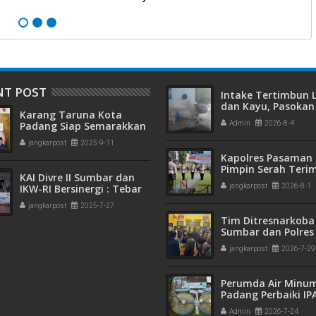
NT POST
Intake Tertimbun
dan Kayu, Pasokan 
Karang Taruna Kota
Bersih di Kota Pad
Padang Siap Semarakkan
Admin
2026-8-4
Terganggu
HUT ke-65 : Dari
jangkarpost
2025-9-11
Lapangan Hijau hingga
Kapolres Pasaman 
Malam Kebersamaan
Pimpin Serah Teri
KAI Divre II Sumbar dan
Jabatan PJU Polres
IKW-RI Bersinergi : Tebar
jangkarpost
2026-8-1
Kapolsek Sungai B
Kepedulian Sosial Untuk
jangkarpost
2025-7-27
Panti Asuhan
Tim Ditresnarkoba
Sumbar dan Polres
Gagalkan Peredar
jangkarpost
2026-7-29
Narkotika, 30 Pake
Kering Siap Edar Di
Perumda Air Minu
Padang Perbaiki IP
Gunung Pangilun, 2
Admin
2026-7-24