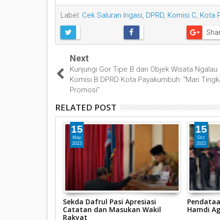
Label:
Cek Saluran Irigasi
,
DPRD
,
Komisi C
,
Kota 
Sha
Next
Kunjungi Gor Tipe B dan Objek Wisata Ngalau 
Komisi B DPRD Kota Payakumbuh: “Mari Tingk
Promosi”
RELATED POST
15
15
May
Oct
2023
2022
 Terbaik 1
Sekda Dafrul Pasi Apresiasi
Pendataa
ayanan Publik
Catatan dan Masukan Wakil
Hamdi Ag
RI
Rakyat