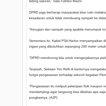
tebing saluran,” kata Fahlevi Mazni.
DPRD juga berharap masyarakat bisa rutin melaksa
kesadaran untuk tidak membuang sampah ke dalam 
“Kerugian dari sampah yang apabila menumpuk ini
Sementara itu, Kabid PSA Harlon menyampaikan di s
irigasi yang dibutuhkan sepanjang 200 meter untuk 
“DPRD mendorong kita untuk mengerjakannya pada
Terpisah, Sekwan Yon Refli di kantornya mengata
fungsi pengawasan terhadap seluruh kegiatan Pe
“Pengawasan itu meliputi pekerjaan fisik maupun n
mendampingi agar langsung bisa dibahas apa saja y
pungkasnya. (AJP)