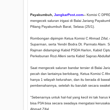
Payakumbuh,
JangkarPost.com
--
Komisi C DPRD 
mengecek saluran irigasi di Balai Jariang Payaku
Piliang Payakumbuh Barat, Selasa (25/1).
Rombongan dipimpin Ketua Komisi C Ahmad Zifal, d
Suparman, serta Yendri Bodra Dt. Parmato Alam. 
Rajman didampingi Kabid PSDA Harlon, Kabid Cipta
Perkebunan Rozi Alleni serta Kabid Sapras Abdulla
Saat mengecek saluran bandar tersier di Balai Ja
pecah dan lantainya berlobang, Ketua Komisi C Ahm
hanya 1 wilayah kelurahan, dan itu berada di ba
pembenahannya, setelah itu barulah secara swakel
“Sebenarnya untuk hal-hal yang kecil ini tak harus
bisa P3A bisa secara swadaya mengatasi kerusakan 
Ahmad Zifal.