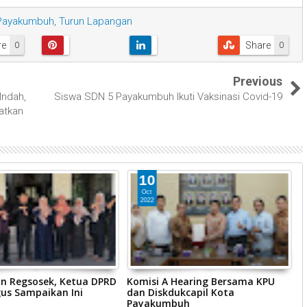
Payakumbuh
,
Turun Lapangan
re
Share
0
0
Previous
Indah,
Siswa SDN 5 Payakumbuh Ikuti Vaksinasi Covid-19
atkan
10
Oct
2022
n Regsosek, Ketua DPRD
Komisi A Hearing Bersama KPU
P
us Sampaikan Ini
dan Diskdukcapil Kota
B
Payakumbuh
P