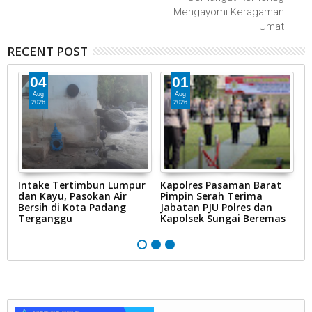
Mengayomi Keragaman
Umat
RECENT POST
04
01
Aug
Aug
2026
2026
Intake Tertimbun Lumpur
Kapolres Pasaman Barat
T
dan Kayu, Pasokan Air
Pimpin Serah Terima
S
Bersih di Kota Padang
Jabatan PJU Polres dan
G
na
Terganggu
Kapolsek Sungai Beremas
N
Ke