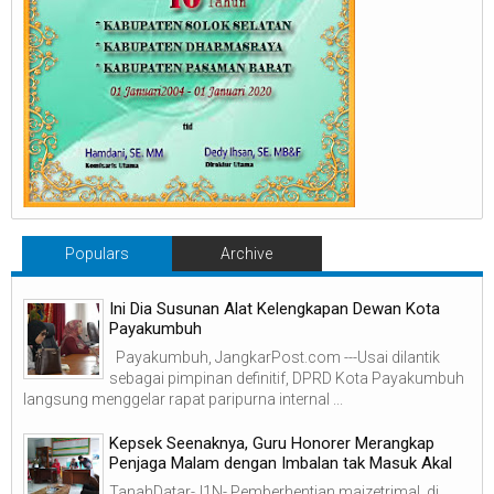
Populars
Archive
Ini Dia Susunan Alat Kelengkapan Dewan Kota
Payakumbuh
Payakumbuh, JangkarPost.com ---Usai dilantik
sebagai pimpinan definitif, DPRD Kota Payakumbuh
langsung menggelar rapat paripurna internal ...
Kepsek Seenaknya, Guru Honorer Merangkap
Penjaga Malam dengan Imbalan tak Masuk Akal
TanahDatar-J1N- Pemberhentian maizetrimal di