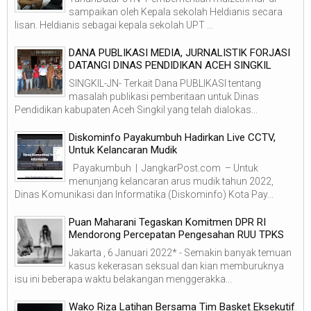
sampaikan oleh Kepala sekolah Heldianis secara
lisan. Heldianis sebagai kepala sekolah UPT ...
DANA PUBLIKASI MEDIA, JURNALISTIK FORJASI
DATANGI DINAS PENDIDIKAN ACEH SINGKIL
SINGKIL-JN- Terkait Dana PUBLIKASI tentang
masalah publikasi pemberitaan untuk Dinas
Pendidikan kabupaten Aceh Singkil yang telah dialokas...
Diskominfo Payakumbuh Hadirkan Live CCTV,
Untuk Kelancaran Mudik
Payakumbuh | JangkarPost.com – Untuk
menunjang kelancaran arus mudik tahun 2022,
Dinas Komunikasi dan Informatika (Diskominfo) Kota Pay...
Puan Maharani Tegaskan Komitmen DPR RI
Mendorong Percepatan Pengesahan RUU TPKS
Jakarta , 6 Januari 2022* - Semakin banyak temuan
kasus kekerasan seksual dan kian memburuknya
isu ini beberapa waktu belakangan menggerakka...
Wako Riza Latihan Bersama Tim Basket Eksekutif