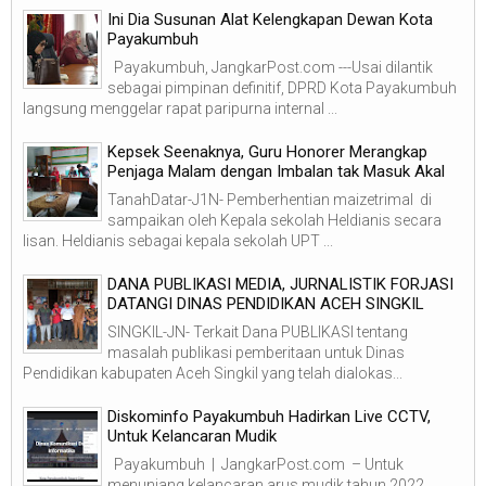
Ini Dia Susunan Alat Kelengkapan Dewan Kota
Payakumbuh
Payakumbuh, JangkarPost.com ---Usai dilantik
sebagai pimpinan definitif, DPRD Kota Payakumbuh
langsung menggelar rapat paripurna internal ...
Kepsek Seenaknya, Guru Honorer Merangkap
Penjaga Malam dengan Imbalan tak Masuk Akal
TanahDatar-J1N- Pemberhentian maizetrimal di
sampaikan oleh Kepala sekolah Heldianis secara
lisan. Heldianis sebagai kepala sekolah UPT ...
DANA PUBLIKASI MEDIA, JURNALISTIK FORJASI
DATANGI DINAS PENDIDIKAN ACEH SINGKIL
SINGKIL-JN- Terkait Dana PUBLIKASI tentang
masalah publikasi pemberitaan untuk Dinas
Pendidikan kabupaten Aceh Singkil yang telah dialokas...
Diskominfo Payakumbuh Hadirkan Live CCTV,
Untuk Kelancaran Mudik
Payakumbuh | JangkarPost.com – Untuk
menunjang kelancaran arus mudik tahun 2022,