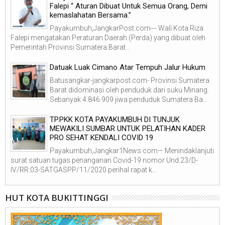
Falepi “ Aturan Dibuat Untuk Semua Orang, Demi
kemaslahatan Bersama.”
Payakumbuh,JangkarPost.com--- Wali Kota Riza
Falepi mengatakan Peraturan Daerah (Perda) yang dibuat oleh
Pemerintah Provinsi Sumatera Barat...
Datuak Luak Cimano Atar Tempuh Jalur Hukum
Batusangkar-jangkarpost.com- Provinsi Sumatera
Barat didominasi oleh penduduk dari suku Minang.
Sebanyak 4.846.909 jiwa penduduk Sumatera Ba...
TP.PKK KOTA PAYAKUMBUH DI TUNJUK
MEWAKILI SUMBAR UNTUK PELATIHAN KADER
PRO SEHAT KENDALI COVID 19
Payakumbuh,Jangkar1News.com— Menindaklanjuti
surat satuan tugas penanganan Covid-19 nomor Und.23/D-
IV/RR.03-SATGASPP/11/2020 perihal rapat k...
HUT KOTA BUKITTINGGI