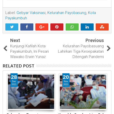
Label:
Gebyar Vaksinasi
,
Kelurahan Payobasung
,
Kota
Payakumbuh
Next
Previous
Kunjungi Kafilah Kota
Kelurahan Payobasuang
Payakumbuh, Ini Pesan
Lahirkan Tiga Kesepakatan
Wawako Erwin Yunaz
Ditengah Pandemi
RELATED POST
28
20
Dec
Nov
2021
2021