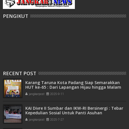
PENGIKUT
RECENT POST
Karang Taruna Kota Padang Siap Semarakkan
HUT ke-65 : Dari Lapangan Hijau hingga Malam
Kebersamaan
jangkarpost
2025-9-11
KAI Divre II Sumbar dan IKW-RI Bersinergi : Tebar
Kepedulian Sosial Untuk Panti Asuhan
jangkarpost
2025-7-27