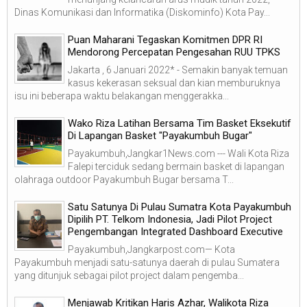
Dinas Komunikasi dan Informatika (Diskominfo) Kota Pay...
Puan Maharani Tegaskan Komitmen DPR RI
Mendorong Percepatan Pengesahan RUU TPKS
Jakarta , 6 Januari 2022* - Semakin banyak temuan
kasus kekerasan seksual dan kian memburuknya
isu ini beberapa waktu belakangan menggerakka...
Wako Riza Latihan Bersama Tim Basket Eksekutif
Di Lapangan Basket "Payakumbuh Bugar"
Payakumbuh,Jangkar1News.com --- Wali Kota Riza
Falepi terciduk sedang bermain basket di lapangan
olahraga outdoor Payakumbuh Bugar bersama T...
Satu Satunya Di Pulau Sumatra Kota Payakumbuh
Dipilih PT. Telkom Indonesia, Jadi Pilot Project
Pengembangan Integrated Dashboard Executive
Payakumbuh,Jangkarpost.com— Kota
Payakumbuh menjadi satu-satunya daerah di pulau Sumatera
yang ditunjuk sebagai pilot project dalam pengemba...
Menjawab Kritikan Haris Azhar, Walikota Riza