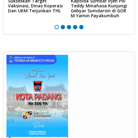
Sukseskan Target
Kapolda Sumbar Irjen Pol
Ku
Vaksinasi, Dinas Koperasi
Teddy Minahasa Kunjungi
D
Dan UKM Terjunkan THL
Gebyar Sumdarsin di GOR
S
M Yamin Payakumbuh
F
Be