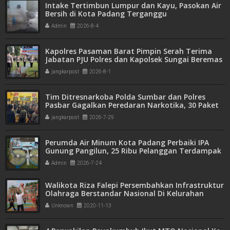
Intake Tertimbun Lumpur dan Kayu, Pasokan Air
Bersih di Kota Padang Terganggu
Admin
2026-8-4
Kapolres Pasaman Barat Pimpin Serah Terima
Jabatan PJU Polres dan Kapolsek Sungai Beremas
jangkarpost
2026-8-1
Tim Ditresnarkoba Polda Sumbar dan Polres
Pasbar Gagalkan Peredaran Narkotika, 30 Paket
Ganja Kering Siap Edar Disita
jangkarpost
2026-7-29
Perumda Air Minum Kota Padang Perbaiki IPA
Gunung Pangilun, 25 Ribu Pelanggan Terdampak
Penyesuaian
Admin
2026-7-24
Walikota Riza Falepi Persembahkan Infrastruktur
Olahraga Berstandar Nasional Di Kelurahan
Padang Kaduduak
Unknown
2020-11-13