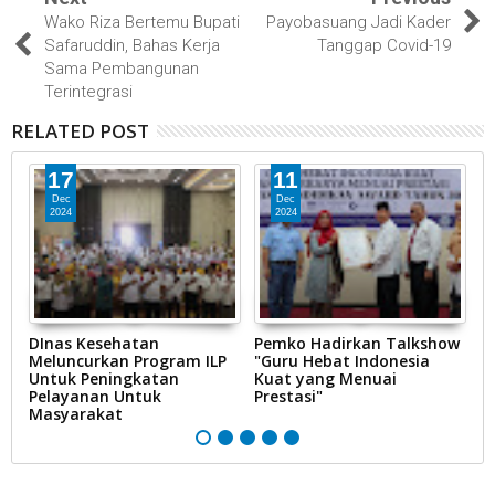
Wako Riza Bertemu Bupati
Payobasuang Jadi Kader
Safaruddin, Bahas Kerja
Tanggap Covid-19
Sama Pembangunan
Terintegrasi
RELATED POST
17
11
Dec
Dec
2024
2024
ik
DInas Kesehatan
Pemko Hadirkan Talkshow
P
an
Meluncurkan Program ILP
"Guru Hebat Indonesia
B
RI
Untuk Peningkatan
Kuat yang Menuai
P
Pelayanan Untuk
Prestasi"
Masyarakat