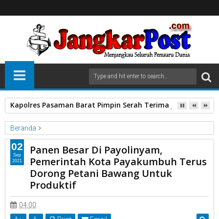
Kapolres Pasaman Barat Pimpin Serah Terima Jabatan PJU P
Beranda
Erwin Yunaz
Kota Payakumbuh
Panen Bawang
02
Panen Besar Di Payolinyam,
Pemko Payakumbuh
Wakil Walikota
Sep
Pemerintah Kota Payakumbuh Terus
2021
Panen Besar Di Payolinyam, Pemerintah Kota Payakumbuh
Dorong Petani Bawang Untuk
Terus Dorong Petani Bawang Untuk Produktif
Produktif
04.00