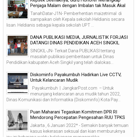
Penjaga Malam dengan Imbalan tak Masuk Akal
TanahDatar-J1N- Pemberhentian maizetrimal di
sampaikan oleh Kepala sekolah Heldianis secara
lisan. Heldianis sebagai kepala sekolah UPT ...
DANA PUBLIKASI MEDIA, JURNALISTIK FORJASI
DATANGI DINAS PENDIDIKAN ACEH SINGKIL
SINGKIL-JN- Terkait Dana PUBLIKASI tentang
masalah publikasi pemberitaan untuk Dinas
Pendidikan kabupaten Aceh Singkil yang telah dialokas...
Diskominfo Payakumbuh Hadirkan Live CCTV,
Untuk Kelancaran Mudik
Payakumbuh | JangkarPost.com – Untuk
menunjang kelancaran arus mudik tahun 2022,
Dinas Komunikasi dan Informatika (Diskominfo) Kota Pay...
Puan Maharani Tegaskan Komitmen DPR RI
Mendorong Percepatan Pengesahan RUU TPKS
Jakarta , 6 Januari 2022* - Semakin banyak temuan
kasus kekerasan seksual dan kian memburuknya
isu ini beberapa waktu belakangan menggerakka...