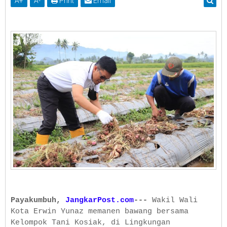
A
+
A
-
Print
Email
Payakumbuh,
JangkarPost.com
---
Wakil Wali
Kota Erwin Yunaz memanen bawang bersama
Kelompok Tani Kosiak, di Lingkungan