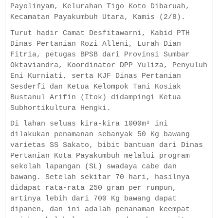
Payolinyam, Kelurahan Tigo Koto Dibaruah,
Kecamatan Payakumbuh Utara, Kamis (2/8).
Turut hadir Camat Desfitawarni, Kabid PTH
Dinas Pertanian Rozi Alleni, Lurah Dian
Fitria, petugas BPSB dari Provinsi Sumbar
Oktaviandra, Koordinator DPP Yuliza, Penyuluh
Eni Kurniati, serta KJF Dinas Pertanian
Sesderfi dan Ketua Kelompok Tani Kosiak
Bustanul Arifin (Itok) didampingi Ketua
Subhortikultura Hengki.
Di lahan seluas kira-kira 1000m² ini
dilakukan penamanan sebanyak 50 Kg bawang
varietas SS Sakato, bibit bantuan dari Dinas
Pertanian Kota Payakumbuh melalui program
sekolah lapangan (SL) swadaya cabe dan
bawang. Setelah sekitar 70 hari, hasilnya
didapat rata-rata 250 gram per rumpun,
artinya lebih dari 700 Kg bawang dapat
dipanen, dan ini adalah penanaman keempat