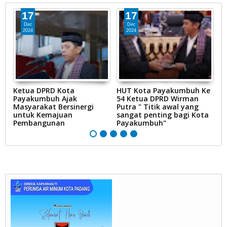
17
17
Dec
Dec
2024
2024
Ketua DPRD Kota
HUT Kota Payakumbuh Ke
K
Payakumbuh Ajak
54 Ketua DPRD Wirman
1
Masyarakat Bersinergi
Putra " Titik awal yang
P
untuk Kemajuan
sangat penting bagi Kota
Pembangunan
Payakumbuh"