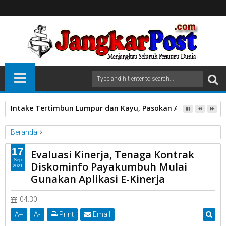
Intake Tertimbun Lumpur dan Kayu, Pasokan Air Bersih di 
Beranda
Aplikasi E Kinerja
Diskominfo
Kota Payakumbuh
17
Evaluasi Kinerja, Tenaga Kontrak
Sumatera Barat
THL Diskominfo
Sep
Diskominfo Payakumbuh Mulai
2021
Evaluasi Kinerja, Tenaga Kontrak Diskominfo Payakumbuh Mulai
Gunakan Aplikasi E-Kinerja
Gunakan Aplikasi E-Kinerja
04.30
A
+
A
-
Print
Email