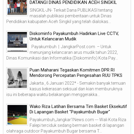
DATANGI DINAS PENDIDIKAN ACEH SINGKIL
SINGKIL-JN- Terkait Dana PUBLIKASI tentang
masalah publikasi pemberitaan untuk Dinas
Pendidikan kabupaten Aceh Singkil yang telah dialokas...
Diskominfo Payakumbuh Hadirkan Live CCTV,
Untuk Kelancaran Mudik
Payakumbuh | JangkarPost.com – Untuk
menunjang kelancaran arus mudik tahun 2022,
Dinas Komunikasi dan Informatika (Diskominfo) Kota Pay...
Puan Maharani Tegaskan Komitmen DPR RI
Mendorong Percepatan Pengesahan RUU TPKS
Jakarta , 6 Januari 2022* - Semakin banyak temuan
kasus kekerasan seksual dan kian memburuknya
isu ini beberapa waktu belakangan menggerakka...
Wako Riza Latihan Bersama Tim Basket Eksekutif
Di Lapangan Basket "Payakumbuh Bugar"
Payakumbuh,Jangkar1News.com --- Wali Kota Riza
Falepi terciduk sedang bermain basket di lapangan
olahraga outdoor Payakumbuh Bugar bersama T...