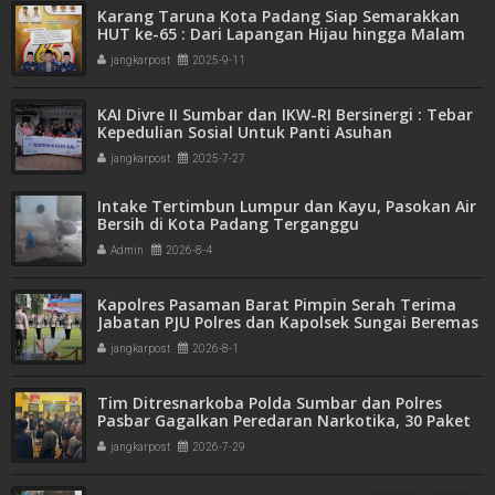
Karang Taruna Kota Padang Siap Semarakkan
HUT ke-65 : Dari Lapangan Hijau hingga Malam
Kebersamaan
jangkarpost
2025-9-11
KAI Divre II Sumbar dan IKW-RI Bersinergi : Tebar
Kepedulian Sosial Untuk Panti Asuhan
jangkarpost
2025-7-27
Intake Tertimbun Lumpur dan Kayu, Pasokan Air
Bersih di Kota Padang Terganggu
Admin
2026-8-4
Kapolres Pasaman Barat Pimpin Serah Terima
Jabatan PJU Polres dan Kapolsek Sungai Beremas
jangkarpost
2026-8-1
Tim Ditresnarkoba Polda Sumbar dan Polres
Pasbar Gagalkan Peredaran Narkotika, 30 Paket
Ganja Kering Siap Edar Disita
jangkarpost
2026-7-29