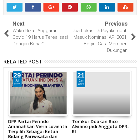
Next
Previous
Wako Riza : Anggaran
Dua Lokasi Di Payakumbuh
Covid 19 Harus Terealisasi
Masuk Nominasi API 2021,
Dengan Benar”.
Begini Cara Memberi
Dukungan
RELATED POST
29
21
Jul
Jan
2024
2023
-
DPP Partai Perindo
Tomkur Doakan Rico
38
Amanahkan Viera Lovienta
Alviano jadi Anggota DPR-
S
Terpilih Sebagai Ketua
RI
T
Bidang Pariwisata dan
J