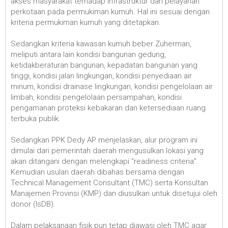
akses masyarakat terhadap infrastruktur dan pelayanan
perkotaan pada permukiman kumuh. Hal ini sesuai dengan
kriteria permukiman kumuh yang ditetapkan.
Sedangkan kriteria kawasan kumuh beber Zuherman,
meliputi antara lain kondisi bangunan gedung,
ketidakberaturan bangunan, kepadatan bangunan yang
tinggi, kondisi jalan lingkungan, kondisi penyediaan air
minum, kondisi drainase lingkungan, kondisi pengelolaan air
limbah, kondisi pengelolaan persampahan, kondisi
pengamanan proteksi kebakaran dan ketersediaan ruang
terbuka publik.
Sedangkan PPK Dedy AP menjelaskan, alur program ini
dimulai dari pemerintah daerah mengusulkan lokasi yang
akan ditangani dengan melengkapi “readiness criteria”.
Kemudian usulan daerah dibahas bersama dengan
Technical Management Consultant (TMC) serta Konsultan
Manajemen Provinsi (KMP) dan diusulkan untuk disetujui oleh
donor (IsDB).
Dalam pelaksanaan fisik pun tetap diawasi oleh TMC agar