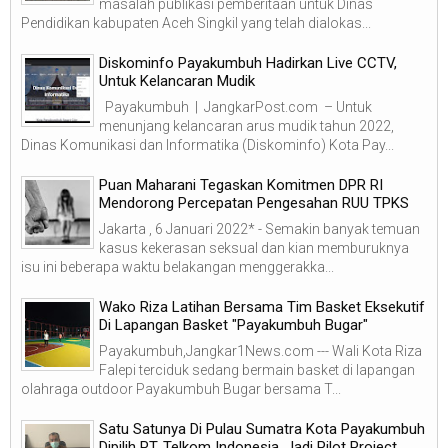
masalah publikasi pemberitaan untuk Dinas
Pendidikan kabupaten Aceh Singkil yang telah dialokas...
Diskominfo Payakumbuh Hadirkan Live CCTV,
Untuk Kelancaran Mudik
Payakumbuh | JangkarPost.com – Untuk
menunjang kelancaran arus mudik tahun 2022,
Dinas Komunikasi dan Informatika (Diskominfo) Kota Pay...
Puan Maharani Tegaskan Komitmen DPR RI
Mendorong Percepatan Pengesahan RUU TPKS
Jakarta , 6 Januari 2022* - Semakin banyak temuan
kasus kekerasan seksual dan kian memburuknya
isu ini beberapa waktu belakangan menggerakka...
Wako Riza Latihan Bersama Tim Basket Eksekutif
Di Lapangan Basket "Payakumbuh Bugar"
Payakumbuh,Jangkar1News.com --- Wali Kota Riza
Falepi terciduk sedang bermain basket di lapangan
olahraga outdoor Payakumbuh Bugar bersama T...
Satu Satunya Di Pulau Sumatra Kota Payakumbuh
Dipilih PT. Telkom Indonesia, Jadi Pilot Project