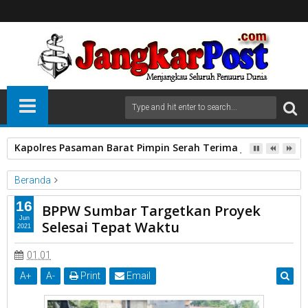
Kapolres Pasaman Barat Pimpin Serah Terima Jabatan PJU P
Beranda
Terbaru
Utama
16
BPPW Sumbar Targetkan Proyek
BPPW Sumbar Targetkan Proyek Selesai Tepat Waktu
Jun
Selesai Tepat Waktu
2021
01.01
A
+
A
-
Print
Email