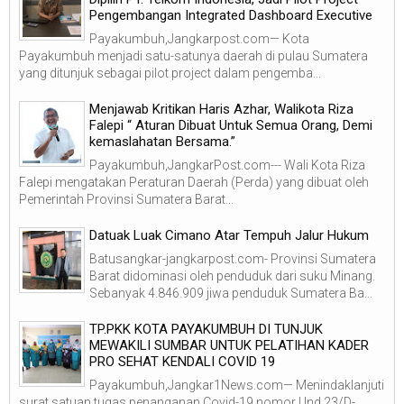
Pengembangan Integrated Dashboard Executive
Payakumbuh,Jangkarpost.com— Kota
Payakumbuh menjadi satu-satunya daerah di pulau Sumatera
yang ditunjuk sebagai pilot project dalam pengemba...
Menjawab Kritikan Haris Azhar, Walikota Riza
Falepi “ Aturan Dibuat Untuk Semua Orang, Demi
kemaslahatan Bersama.”
Payakumbuh,JangkarPost.com--- Wali Kota Riza
Falepi mengatakan Peraturan Daerah (Perda) yang dibuat oleh
Pemerintah Provinsi Sumatera Barat...
Datuak Luak Cimano Atar Tempuh Jalur Hukum
Batusangkar-jangkarpost.com- Provinsi Sumatera
Barat didominasi oleh penduduk dari suku Minang.
Sebanyak 4.846.909 jiwa penduduk Sumatera Ba...
TP.PKK KOTA PAYAKUMBUH DI TUNJUK
MEWAKILI SUMBAR UNTUK PELATIHAN KADER
PRO SEHAT KENDALI COVID 19
Payakumbuh,Jangkar1News.com— Menindaklanjuti
surat satuan tugas penanganan Covid-19 nomor Und.23/D-