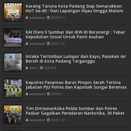
Karang Taruna Kota Padang Siap Semarakkan
HUT ke-65 : Dari Lapangan Hijau hingga Malam
Kebersamaan
jangkarpost
2025-9-11
KAI Divre II Sumbar dan IKW-RI Bersinergi : Tebar
Kepedulian Sosial Untuk Panti Asuhan
jangkarpost
2025-7-27
Intake Tertimbun Lumpur dan Kayu, Pasokan Air
Bersih di Kota Padang Terganggu
Admin
2026-8-4
Kapolres Pasaman Barat Pimpin Serah Terima
Jabatan PJU Polres dan Kapolsek Sungai Beremas
jangkarpost
2026-8-1
Tim Ditresnarkoba Polda Sumbar dan Polres
Pasbar Gagalkan Peredaran Narkotika, 30 Paket
Ganja Kering Siap Edar Disita
jangkarpost
2026-7-29