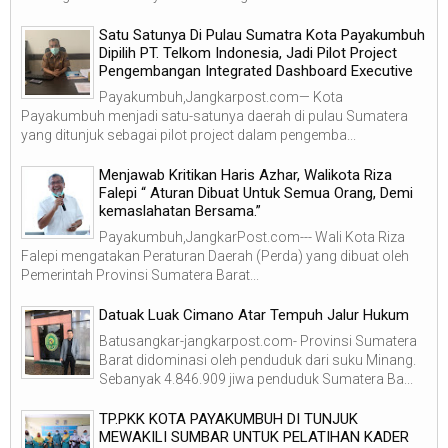
Satu Satunya Di Pulau Sumatra Kota Payakumbuh
Dipilih PT. Telkom Indonesia, Jadi Pilot Project
Pengembangan Integrated Dashboard Executive
Payakumbuh,Jangkarpost.com— Kota
Payakumbuh menjadi satu-satunya daerah di pulau Sumatera
yang ditunjuk sebagai pilot project dalam pengemba...
Menjawab Kritikan Haris Azhar, Walikota Riza
Falepi “ Aturan Dibuat Untuk Semua Orang, Demi
kemaslahatan Bersama.”
Payakumbuh,JangkarPost.com--- Wali Kota Riza
Falepi mengatakan Peraturan Daerah (Perda) yang dibuat oleh
Pemerintah Provinsi Sumatera Barat...
Datuak Luak Cimano Atar Tempuh Jalur Hukum
Batusangkar-jangkarpost.com- Provinsi Sumatera
Barat didominasi oleh penduduk dari suku Minang.
Sebanyak 4.846.909 jiwa penduduk Sumatera Ba...
TP.PKK KOTA PAYAKUMBUH DI TUNJUK
MEWAKILI SUMBAR UNTUK PELATIHAN KADER