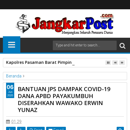
Kapolres Pasaman Barat Pimpin Serah Terima Jabatan PJU P
Beranda
Payakumbuh
Sumatera Barat
06
BANTUAN JPS DAMPAK COVID-19
BANTUAN JPS DAMPAK COVID-19 DANA APBD PAYAKUMBUH
Jun
DANA APBD PAYAKUMBUH
2020
DISERAHKAN WAWAKO ERWIN YUNAZ
DISERAHKAN WAWAKO ERWIN
YUNAZ
01.29