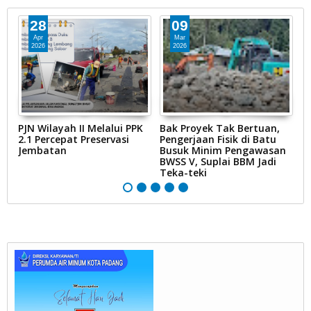
28
09
Apr
Mar
2026
2026
PJN Wilayah II Melalui PPK
Bak Proyek Tak Bertuan,
K
uh
2.1 Percepat Preservasi
Pengerjaan Fisik di Batu
IK
Jembatan
Busuk Minim Pengawasan
K
BWSS V, Suplai BBM Jadi
P
Teka-teki