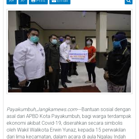
A
+
A
-
Print
Email
Payakumbuh,Jangkarnews.com
---Bantuan sosial dengan
asal dari APBD Kota Payakumbuh, bagi warga terdampak
ekonomi akibat Covid-19, diserahkan secara simbolis
oleh Wakil Walikota Erwin Yunaz, kepada 15 perwakilan
dari lima kecamatan, dalam acara di aula Ngalau Indah