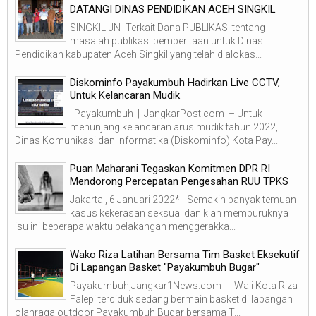
DATANGI DINAS PENDIDIKAN ACEH SINGKIL
SINGKIL-JN- Terkait Dana PUBLIKASI tentang
masalah publikasi pemberitaan untuk Dinas
Pendidikan kabupaten Aceh Singkil yang telah dialokas...
Diskominfo Payakumbuh Hadirkan Live CCTV,
Untuk Kelancaran Mudik
Payakumbuh | JangkarPost.com – Untuk
menunjang kelancaran arus mudik tahun 2022,
Dinas Komunikasi dan Informatika (Diskominfo) Kota Pay...
Puan Maharani Tegaskan Komitmen DPR RI
Mendorong Percepatan Pengesahan RUU TPKS
Jakarta , 6 Januari 2022* - Semakin banyak temuan
kasus kekerasan seksual dan kian memburuknya
isu ini beberapa waktu belakangan menggerakka...
Wako Riza Latihan Bersama Tim Basket Eksekutif
Di Lapangan Basket "Payakumbuh Bugar"
Payakumbuh,Jangkar1News.com --- Wali Kota Riza
Falepi terciduk sedang bermain basket di lapangan
olahraga outdoor Payakumbuh Bugar bersama T...