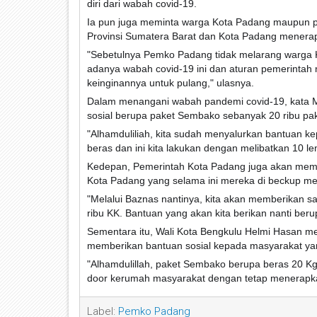
diri dari wabah covid-19.
Ia pun juga meminta warga Kota Padang maupun p
Provinsi Sumatera Barat dan Kota Padang menera
"Sebetulnya Pemko Padang tidak melarang warga K
adanya wabah covid-19 ini dan aturan pemerinta
keinginannya untuk pulang," ulasnya.
Dalam menangani wabah pandemi covid-19, kata M
sosial berupa paket Sembako sebanyak 20 ribu pa
"Alhamduliliah, kita sudah menyalurkan bantuan ke
beras dan ini kita lakukan dengan melibatkan 10 l
Kedepan, Pemerintah Kota Padang juga akan memb
Kota Padang yang selama ini mereka di beckup me
"Melalui Baznas nantinya, kita akan memberikan 
ribu KK. Bantuan yang akan kita berikan nanti ber
Sementara itu, Wali Kota Bengkulu Helmi Hasan me
memberikan bantuan sosial kepada masyarakat ya
"Alhamdulillah, paket Sembako berupa beras 20 Kg 
door kerumah masyarakat dengan tetap menerapkan
Label:
Pemko Padang