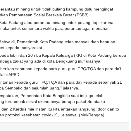
erantau minang untuk tidak pulang kampung dulu mengingat
pkan Pembatasan Sosial Berskala Besar (PSBB).
ota Padang atau perantau minang untuk pulang, tapi karena
h maka untuk sementara waktu para perantau agar menahan
ahyeldi, Pemerintah Kota Padang telah menyalurkan bantuan
ket kepada masyarakat.
pada lebih dari 20 ribu Kepala Keluarga (KK) di Kota Padang berupa
embaga zakat yang ada di kota Bengkuang ini," ulasnya.
erikan santunan kepada para guru-guru TPQ/TQA dan para da'i
lalui APBD.
santunan kepada guru TPQ/TQA dan para da'i kepada sebanyak 21
upa Sembako dan sejumlah uang," jelasnya.
ngatakan, Pemerintah Kota Bengkulu saat ini juga telah
ng terdampak sosial ekonominya berupa paket Sembako.
dan 2 Kardus mie instan itu kita antarkan langsung, door dan to
 protokol kesehatan covid-19," jelasnya. (Mul/Rengga).