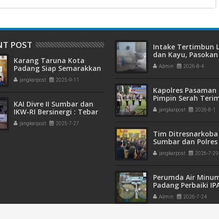
NT POST
Intake Tertimbun
dan Kayu, Pasokan 
Karang Taruna Kota
Bersih di Kota Pad
Padang Siap Semarakkan
Admin
2026-8-4
Terganggu
HUT ke-65 : Dari
jangkarpost
2025-9-11
Lapangan Hijau hingga
Kapolres Pasaman 
Malam Kebersamaan
Pimpin Serah Teri
KAI Divre II Sumbar dan
Jabatan PJU Polres
IKW-RI Bersinergi : Tebar
jangkarpost
2026-8-1
Kapolsek Sungai B
Kepedulian Sosial Untuk
jangkarpost
2025-7-27
Panti Asuhan
Tim Ditresnarkoba
Sumbar dan Polres
Gagalkan Peredar
jangkarpost
2026-7-29
Narkotika, 30 Pake
Kering Siap Edar Di
Perumda Air Minu
Padang Perbaiki IP
Gunung Pangilun, 2
Admin
2026-7-24
Pelanggan Terdam
Penyesuaian