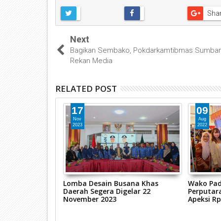
Sha
Next
Bagikan Sembako, Pokdarkamtibmas Sumbar 
Rekan Media
RELATED POST
17
09
Nov
Aug
2023
2022
dan Budaya Lokal
Lomba Desain Busana Khas
Wako Pad
i Kota Hendri
Daerah Segera Digelar 22
Perputar
al Selaju
November 2023
Apeksi Rp
nal Badunsanak