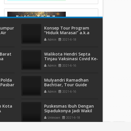
 Lumpur
Konsep Tour Program
Air
“Hiduik Marasai” a.k.a
ang
“Life Experience”
Admin
2021-6-18
Tawarkan pada tour
Operator Eropa Ternyata
Digemari
Barat
Walikota Hendri Septa
ma
Tinjau Vaksinasi Covid Ke-
 dan
2 Perumda Air Minum
Admin
2021-6-16
eremas
Kota Padang
 Polda
Mulyandri Ramadhan
 Pasbar
Bachtiar, Tour Guide
an
Terbaik Textyle Art
Admin
2021-6-16
t Ganja
Council Amerika Semenjak
sita
1992
m Kota
Puskesmas Ibuh Dengan
A
Sipadukonya Jadi Wakil
5 Ribu
Payakumbuh
Unknown
2021-6-18
pak