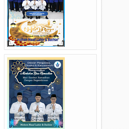
27
13
Mar
Dec
2022
2021
unda GenRe Ny. Genny Hendri
DWP Kota Padang Bersiap B
epta Motivasi Duta GenRe Kota
Ketahanan Perempuan Melal
adang 2022
Kesehatan Mental dan Pemu
Bisnis UMKM