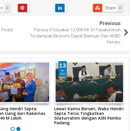
re
Share
0
0
Previous
Peduli
Pansus II Sepakat 12.000 KK Di Payakumbuh
Terdampak Ekonomi Dapat Bantuan Dari APBD
Pemko
13
Apr
2022
ang Hendri Septa:
Lewat Kamis Berseri, Wako Hendri
B
an Uang dari Rakernas
Septa Terus Tingkatkan
S
40 M Lebih
Silaturrahim dengan ASN Pemko
P
Padang